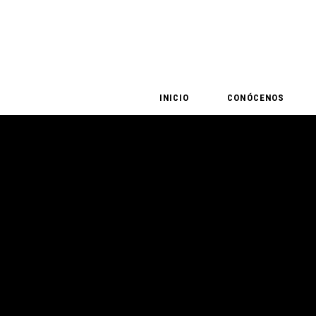
Skip
to
the
content
INICIO
CONÓCENOS