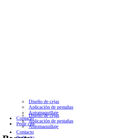
Diseño de cejas
Aplicación de pestañas
Automaquillaje
Diseño de cejas
Contacto
Aplicación de pestañas
Pedir cita
Automaquillaje
Contacto
Pedir cita