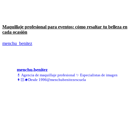
Maquillaje profesional para eventos: cómo resaltar tu belleza en
cada ocasión
menchu_benitez
@Menchu.benitez
Síguenos
menchu.benitez
💄 Agencia de maquillaje profesional
✨ Especialistas de imagen
👩🏻‍🎓Desde 1996
@menchubenitezescuela