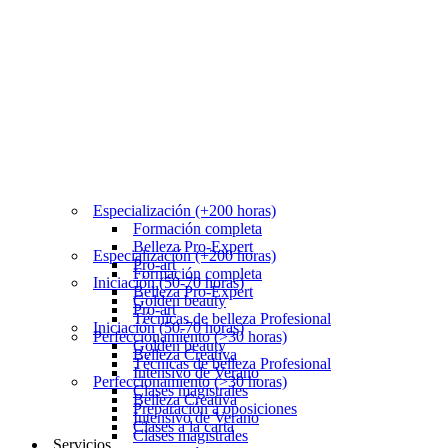
Especialización (+200 horas)
Formación completa
Belleza Pro-Expert
Especialización (+200 horas)
Pro-art
Formación completa
Iniciación (50-70 horas)
Belleza Pro-Expert
Golden beauty
Pro-art
Técnicas de belleza Profesional
Iniciación (50-70 horas)
Perfeccionamiento (>30 horas)
Golden beauty
Belleza Creativa
Técnicas de belleza Profesional
Intensivo de Verano
Perfeccionamiento (>30 horas)
Clases magistrales
Belleza Creativa
Preparación a oposiciones
Intensivo de Verano
Clases a la carta
Clases magistrales
Servicios