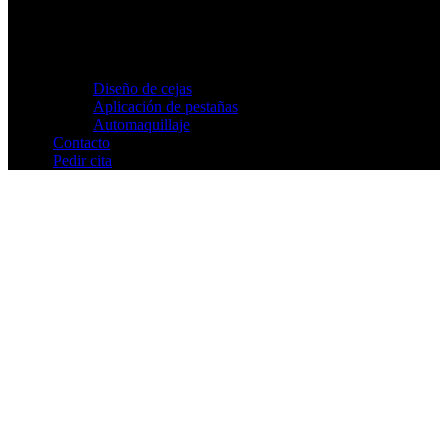
eventos. Nos adaptamos a tus necesidades.
Diseño de cejas
Aplicación de pestañas
Automaquillaje
Contacto
Pedir cita